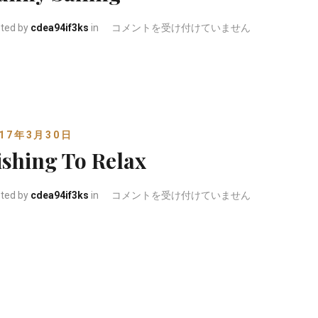
Funny Sailing は
ted by
cdea94if3ks
in
コメントを受け付けていません
017年3月30日
ishing To Relax
Fishing To Relax は
ted by
cdea94if3ks
in
コメントを受け付けていません