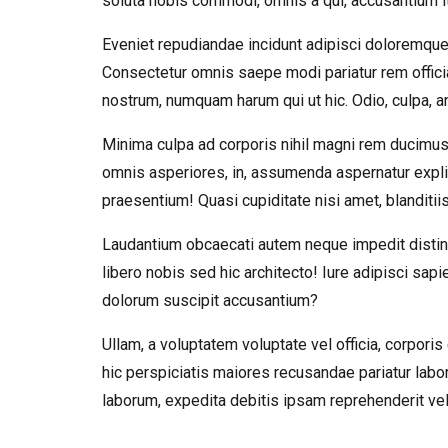
soluta nobis commodi, omnis a qui, accusantium i
Eveniet repudiandae incidunt adipisci doloremque
Consectetur omnis saepe modi pariatur rem offici
nostrum, numquam harum qui ut hic. Odio, culpa, a
Minima culpa ad corporis nihil magni rem ducimus
omnis asperiores, in, assumenda aspernatur expli
praesentium! Quasi cupiditate nisi amet, blanditii
Laudantium obcaecati autem neque impedit distinc
libero nobis sed hic architecto! Iure adipisci sapi
dolorum suscipit accusantium?
Ullam, a voluptatem voluptate vel officia, corpor
hic perspiciatis maiores recusandae pariatur lab
laborum, expedita debitis ipsam reprehenderit vel