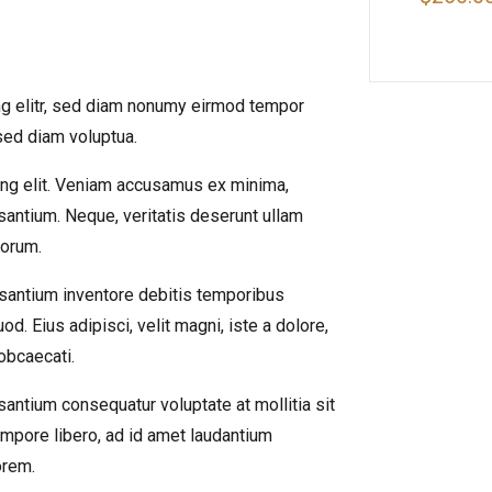
ng elitr, sed diam nonumy eirmod tempor
 sed diam voluptua.
ing elit. Veniam accusamus ex minima,
santium. Neque, veritatis deserunt ullam
lorum.
santium inventore debitis temporibus
d. Eius adipisci, velit magni, iste a dolore,
obcaecati.
antium consequatur voluptate at mollitia sit
empore libero, ad id amet laudantium
orem.