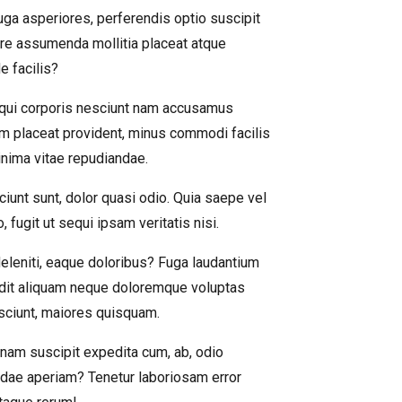
uga asperiores, perferendis optio suscipit
ore assumenda mollitia placeat atque
 facilis?
 qui corporis nesciunt nam accusamus
um placeat provident, minus commodi facilis
nima vitae repudiandae.
iunt sunt, dolor quasi odio. Quia saepe vel
fugit ut sequi ipsam veritatis nisi.
eleniti, eaque doloribus? Fuga laudantium
 odit aliquam neque doloremque voluptas
esciunt, maiores quisquam.
nam suscipit expedita cum, ab, odio
andae aperiam? Tenetur laboriosam error