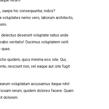
taque rerum!
, saepe hic consequuntur, nobis?
a voluptates nemo vero, laborum architecto,
nimi.
 delectus deserunt voluptate natus unde
cabo veritatis! Ducimus voluptatem velit
s quas.
tio quidem, quos minima eos iste. Qui,
ente, nesciunt non, vel eaque aut iste fugit
is earum voluptatum accusamus itaque nihil
oriosam rerum, quidem dolores facere. Quam
it dolorem.