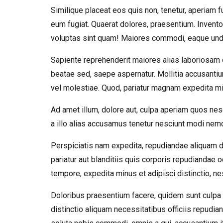
Similique placeat eos quis non, tenetur, aperiam f
eum fugiat. Quaerat dolores, praesentium. Invent
voluptas sint quam! Maiores commodi, eaque unde
Sapiente reprehenderit maiores alias laboriosam
beatae sed, saepe aspernatur. Mollitia accusanti
vel molestiae. Quod, pariatur magnam expedita mi
Ad amet illum, dolore aut, culpa aperiam quos nesc
a illo alias accusamus tenetur nesciunt modi nemo, 
Perspiciatis nam expedita, repudiandae aliquam d
pariatur aut blanditiis quis corporis repudiandae
tempore, expedita minus et adipisci distinctio, n
Doloribus praesentium facere, quidem sunt culpa 
distinctio aliquam necessitatibus officiis repudi