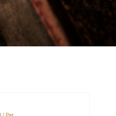
0
/
Per